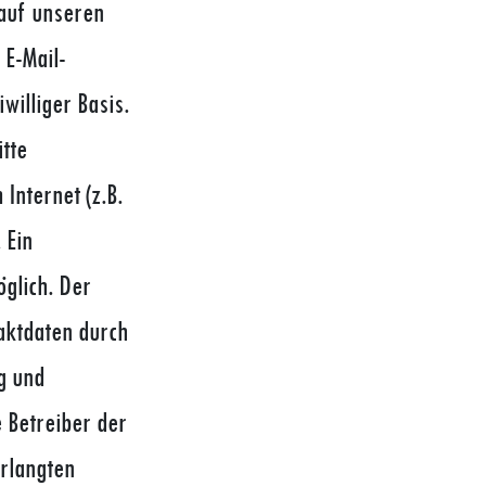
auf unseren
 E-Mail-
williger Basis.
tte
Internet (z.B.
 Ein
öglich. Der
aktdaten durch
g und
 Betreiber der
erlangten