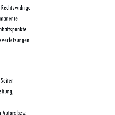
. Rechtswidrige
ermanente
Anhaltspunkte
tsverletzungen
 Seiten
eitung,
n Autors bzw.