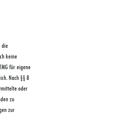
 die
och keine
TMG für eigene
ich. Nach §§ 8
rmittelte oder
nden zu
ngen zur