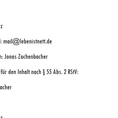
nz
l: mail@lebenistnett.de
ch: Jonas Zachenbacher
für den Inhalt nach § 55 Abs. 2 RStV:
acher
nz