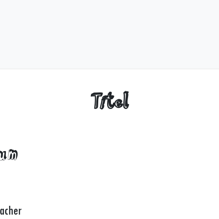
IC
VIDEO
ÜBER UNS
MER
Titel
sum
acher