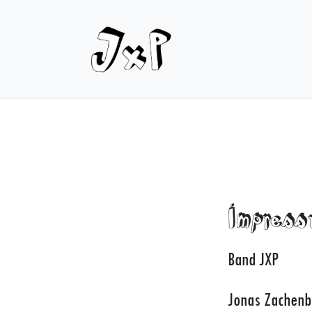
Zum Inhalt springen
LIVE
MUS
Impres
Band JXP
Jonas Zachenb